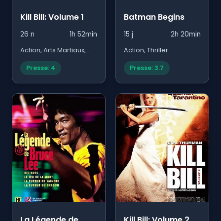
Kill Bill: Volume 1
Batman Begins
26 n
1h 52min
15 j
2h 20min
Action, Arts Martiaux,
Action, Thriller
Thriller
Presse: 4
Presse: 3.7
La Légende de
Kill Bill: Volume 2