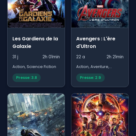
Les Gardiens de la
Avengers : L'ère
Galaxie
d'Ultron
31 j
2h 01min
22 a
2h 21min
Action, Science Fiction
Action, Aventure,
Fantastique
Presse: 3.8
Presse: 2.9