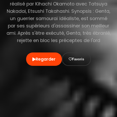
réalisé par Kihachi Okamoto avec Tatsuya
Nakadai, Etsushi Takahashi. Synopsis : Genta,
un guerrier samouraï idéaliste, est sommé
par ses supérieurs d'assassiner son meilleur
ami. Après s'être exécuté, Genta, très ébranlé,
rejette en bloc les préceptes de l'ord
Regarder
Favoris