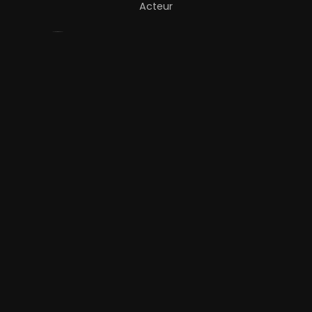
Acteur
Shawn
Ashmore
Acteur
Bande-annonce