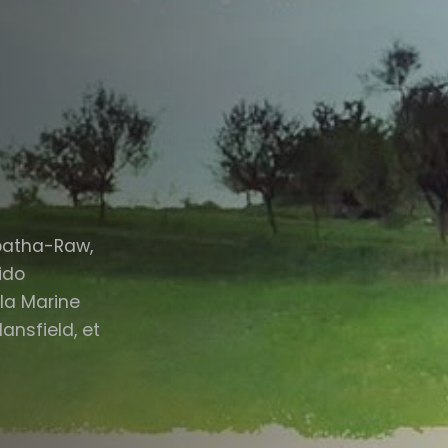
batha-Raw,
ido
 la Marine
ansfield, et