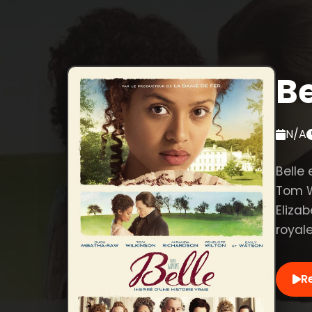
Be
N/A
Belle
Tom Wi
Elizab
royale
R