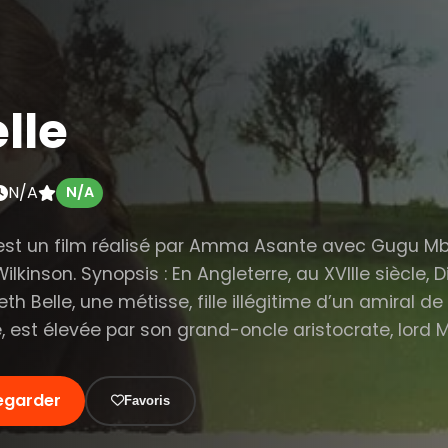
lle
N/A
N/A
 est un film réalisé par Amma Asante avec Gugu M
lkinson. Synopsis : En Angleterre, au XVIIIe siècle, D
eth Belle, une métisse, fille illégitime d’un amiral de
, est élevée par son grand-oncle aristocrate, lord M
egarder
Favoris