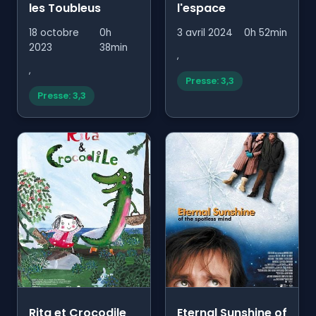
les Toubleus
l'espace
18 octobre
0h
3 avril 2024
0h 52min
2023
38min
,
,
Presse: 3,3
Presse: 3,3
Rita et Crocodile
Eternal Sunshine of