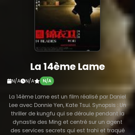
La 14ème Lame
N/A
N/A
N/A
La 14ème Lame est un film réalisé par Daniel
Lee avec Donnie Yen, Kate Tsui. Synopsis : Un
thriller de kungfu qui se déroule pendant la
dynastie des Ming et centré sur un agent
des services secrets qui est trahi et traqué