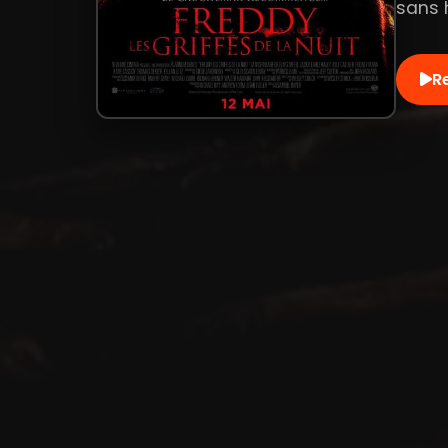
sans h
R