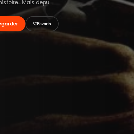
istoire... Mais depu
egarder
Favoris