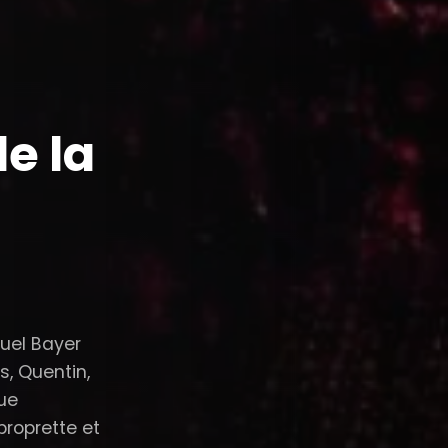
de la
muel Bayer
s, Quentin,
eue
proprette et