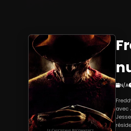
Fr
nu
N/A
Freddy
avec J
Jesse
réside