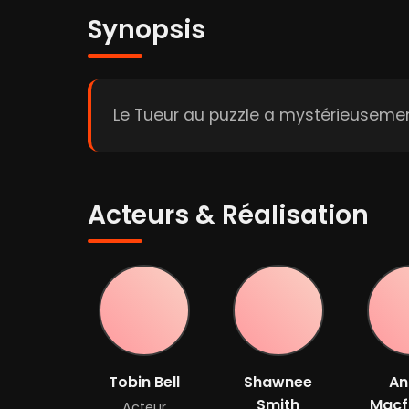
Synopsis
Le Tueur au puzzle a mystérieusemen
Acteurs & Réalisation
Tobin Bell
Shawnee
An
Smith
Macf
Acteur