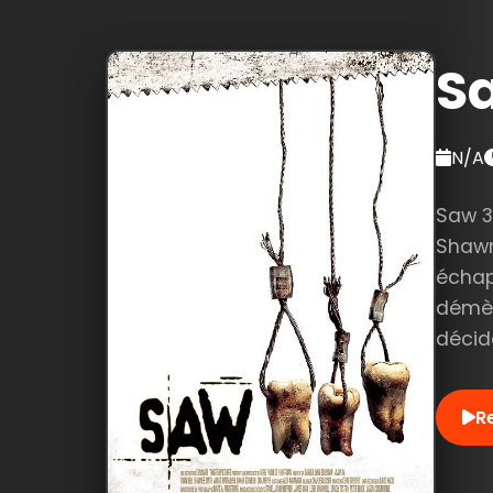
S
N/A
Saw 3
Shawn
échap
démèn
décid
R