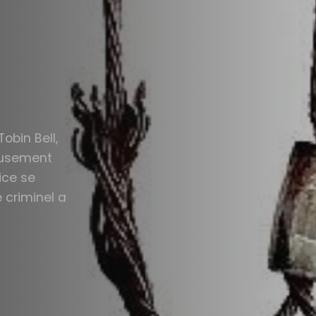
obin Bell,
eusement
ice se
 criminel a