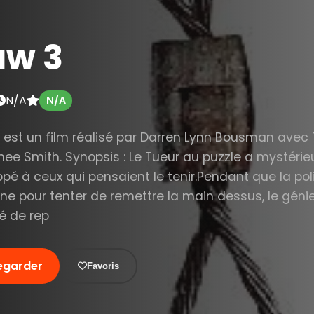
aw 3
N/A
N/A
 est un film réalisé par Darren Lynn Bousman avec T
ee Smith. Synopsis : Le Tueur au puzzle a mystéri
pé à ceux qui pensaient le tenir.Pendant que la pol
e pour tenter de remettre la main dessus, le génie
é de rep
egarder
Favoris