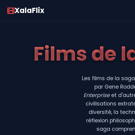
XalaFlix
Films de l
Les films de la sag
par Gene Rodden
Enterprise
et d'autr
civilisations extr
diversité, la tech
réflexion philosoph
saga comprend 