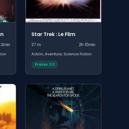
on
Star Trek : Le Film
43min
27 m
2h 10min
tion
Action, Aventure, Science Fiction
Presse: 3.3