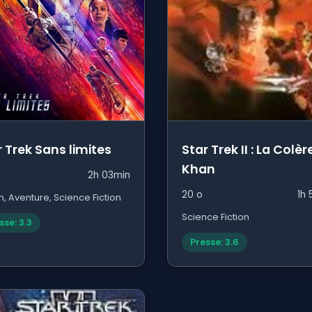
r Trek Sans limites
Star Trek II : La Colèr
Khan
2h 03min
20 o
1h 
n, Aventure, Science Fiction
Science Fiction
sse: 3.3
Presse: 3.6