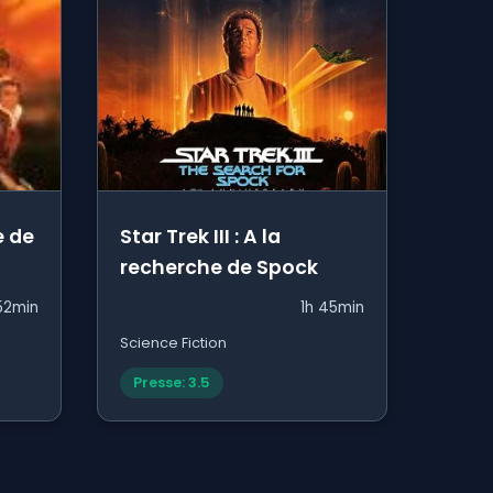
e de
Star Trek III : A la
recherche de Spock
52min
1h 45min
Science Fiction
Presse: 3.5