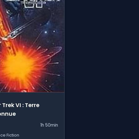
 Trek VI : Terre
onnue
1h 50min
ce Fiction