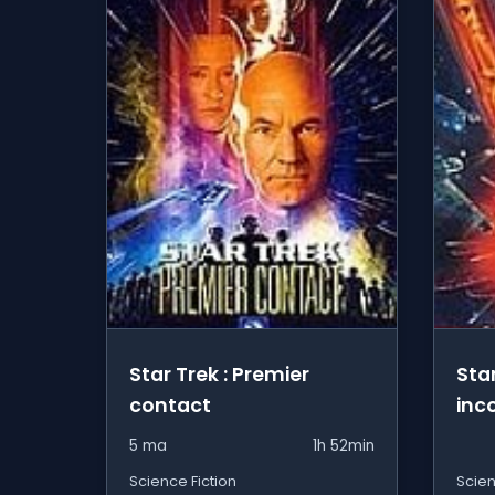
Star Trek : Premier
Star
contact
inc
5 ma
1h 52min
Science Fiction
Scien