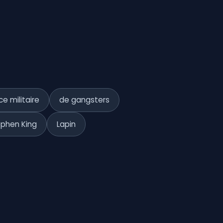
ce militaire
de gangsters
phen King
Lapin