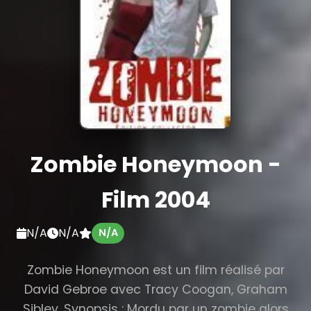
Zombie Honeymoon -
Film 2004
N/A
N/A
N/A
Zombie Honeymoon est un film réalisé par
David Gebroe avec Tracy Coogan, Graham
Sibley. Synopsis : Mordu par un zombie alors