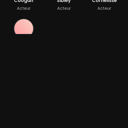
Coogan
Sibley
Cornelisse
Acteur
Acteur
Acteur
David M.
Wallace
Acteur
Options de lecture
WW
Player 1:
wawacity
Ajouté:
Il y a 3 jours