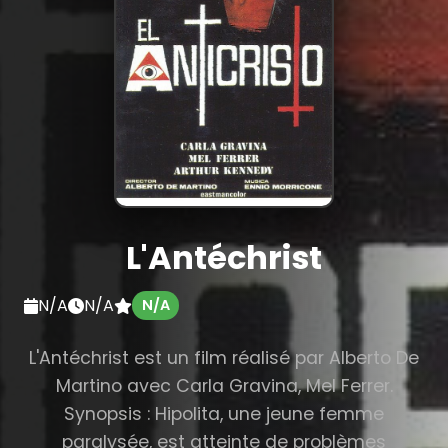
L'Antéchrist
N/A
N/A
N/A
L'Antéchrist est un film réalisé par Alberto De
Martino avec Carla Gravina, Mel Ferrer.
Synopsis : Hipolita, une jeune femme
paralysée, est atteinte de problèmes