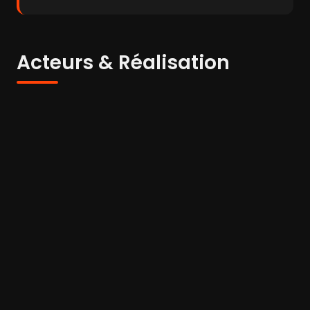
Acteurs & Réalisation
Carla Gravina
Mel Ferrer
Alida Valli
Acteur
Acteur
Acteur
Arthur
Kennedy