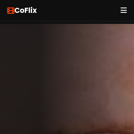
CoFlix