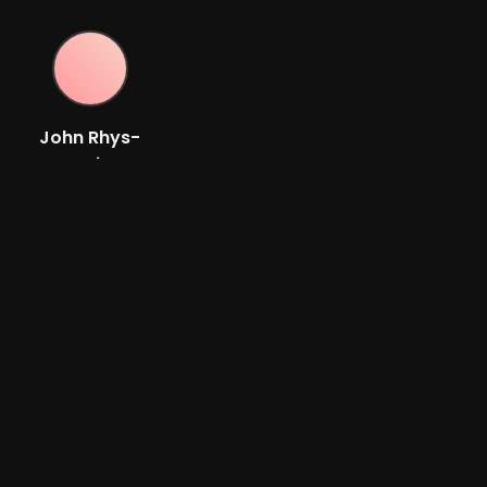
John Rhys-
Davies
Acteur
Bande-annonce