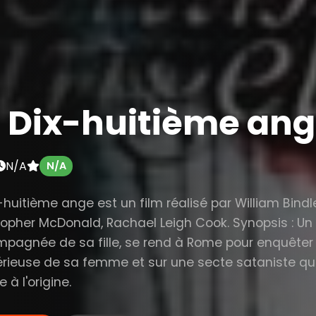
e Dix-huitième an
N/A
N/A
x-huitième ange est un film réalisé par William Bind
topher McDonald, Rachael Leigh Cook. Synopsis : U
pagnée de sa fille, se rend à Rome pour enquêter 
rieuse de sa femme et sur une secte sataniste qui
e à l'origine.