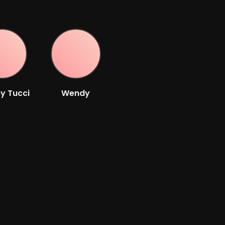
y Tucci
Wendy
Crewson
teur
Acteur