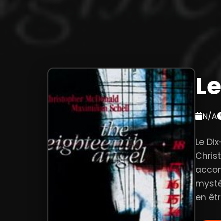
L
N/A
Le Di
Chris
accom
mysté
en êtr