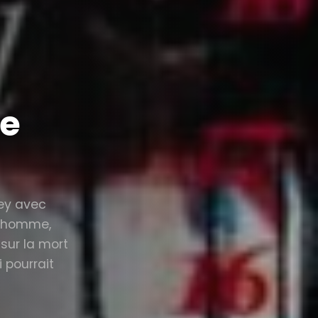
ge
ley avec
n homme,
sur la mort
 pourrait