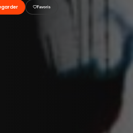
egarder
Favoris