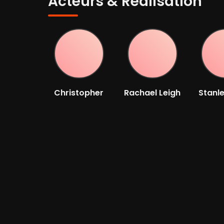
Acteurs & Réalisation
Christopher
Rachael Leigh
Stanle
McDonald
Cook
Ac
Acteur
Acteur
Options de lecture
WW
Player 1:
wawacity