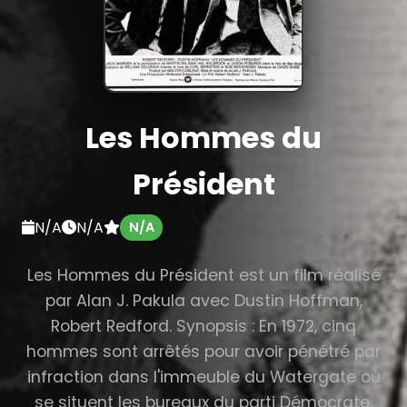
Les Hommes du
Président
N/A
N/A
N/A
Les Hommes du Président est un film réalisé
par Alan J. Pakula avec Dustin Hoffman,
Robert Redford. Synopsis : En 1972, cinq
hommes sont arrêtés pour avoir pénétré par
infraction dans l'immeuble du Watergate où
se situent les bureaux du parti Démocrate.