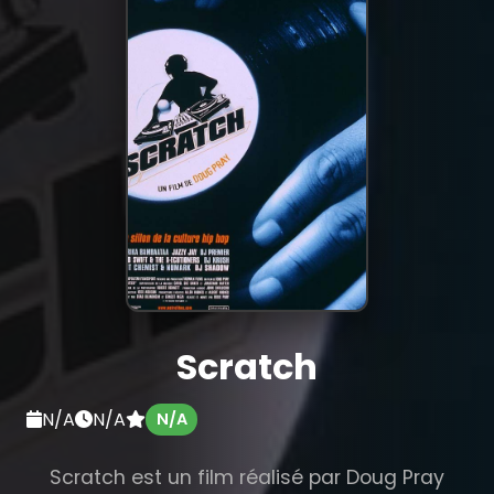
Scratch
N/A
N/A
N/A
Scratch est un film réalisé par Doug Pray