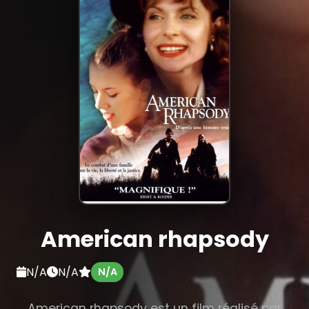
American rhapsody
N/A
N/A
N/A
American rhapsody est un film réalisé par