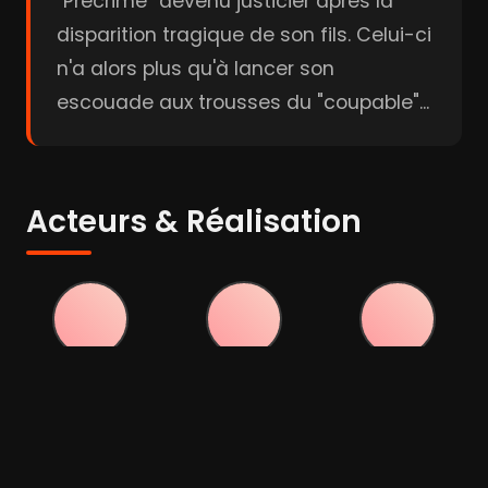
"Précrime" devenu justicier après la
disparition tragique de son fils. Celui-ci
n'a alors plus qu'à lancer son
escouade aux trousses du "coupable"...
Acteurs & Réalisation
Tom Cruise
Kathryn
Colin Farrell
Morris
Acteur
Acteur
Acteur