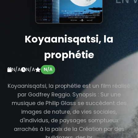
Koyaanisqatsi, la
prophétie
N/A
N/A
N/A
Koyaanisqatsi, la prophétie est un film réalisé
par Godfrey Reggio. Synopsis : Sur une
musique de Philip Glass se succèdent des
images de nature, de vies sociales,
d'individus, de paysages somptueux
arrachés à la paix de la Création par des
bulldozers, des br