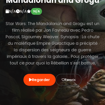
Mandalorian and Grogu
N/A
N/A
N/A
Star Wars: The Mandalorian and Grogu est un
film réalisé par Jon Favreau avec Pedro
Pascal, Sigourney Weaver. Synopsis : La chute
du maléfique Empire Galactique a précipité
la dispersion des seigneurs de guerre
impériaux à travers la galaxie… Pour protéger
tout ce pour quoi la Rébellion s’est battue,
Regarder
Favoris