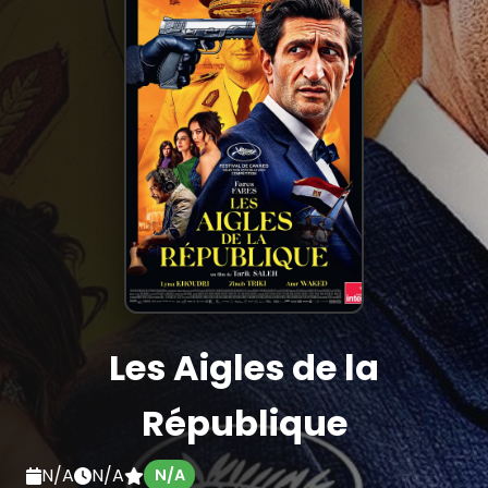
Les Aigles de la
République
N/A
N/A
N/A