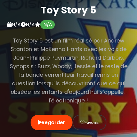
Toy Story 5
N/A
N/A
N/A
Toy Story 5 est un film réalisé par Andrew
Stanton et McKenna Harris avec les voix de
Jean-Philippe Puymartin, Richard Darbois.
Synopsis : Buzz, Woody, Jessie et le reste de
la bande verront leur travail remis en
question lorsqu'ils découvriront que ce qui
obsède les enfants d'aujourd'hui s’appelle...
l'électronique !
Regarder
Favoris