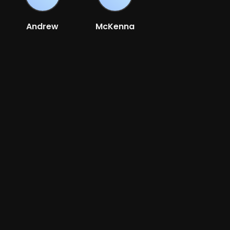
Andrew
McKenna
Stanton
Harris
Réalisateur
Réalisateur
Bande-annonce