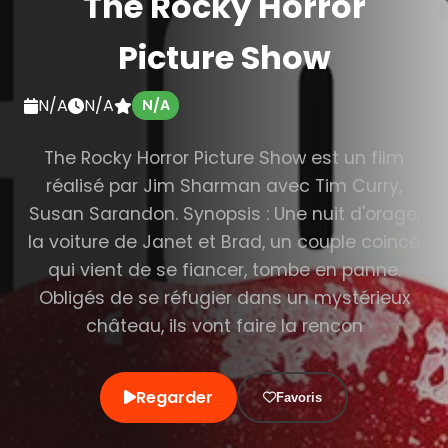
The Rocky Horror
Picture Show
N/A
N/A
N/A
The Rocky Horror Picture Show est un film
réalisé par Jim Sharman avec Tim Curry,
Susan Sarandon. Synopsis : Une nuit d'orage,
la voiture de Janet et Brad, un couple coincé
qui vient de se fiancer, tombe en panne.
Obligés de se réfugier dans un mystérieux
château, ils vont faire la rencon
Regarder
Favoris