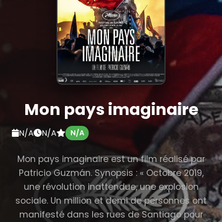
Mon pays imaginaire
N/A
N/A
N/A
Mon pays imaginaire est un film réalisé par
Patricio Guzmán. Synopsis : « Octobre 2019,
une révolution inattendue, une explosion
sociale. Un million et demi de personnes ont
manifesté dans les rues de Santiago pour