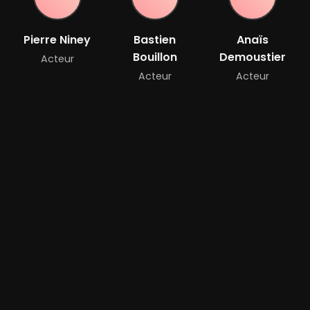
Pierre Niney
Bastien
Anaïs
Bouillon
Demoustier
Acteur
Acteur
Acteur
Anamaria
Matthieu
Alexandre De
Vartolomei
Delaporte
La Patellière
Acteur
Réalisateur
Réalisateur
Bande-annonce