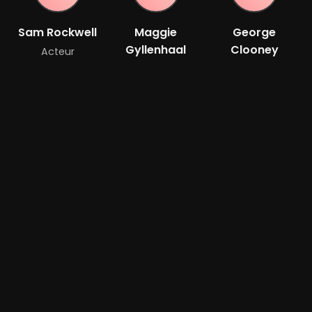
Sam Rockwell
Maggie
George
Gyllenhaal
Clooney
Acteur
Acteur
Acteur
Drew
Barrymore
Acteur
Bande-annonce