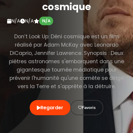
cosmique
N/A
N/A
N/A
Don’t Look Up: Déni cosmique est un film
réalisé par Adam McKay avec Leonardo
DiCaprio, Jennifer Lawrence. Synopsis : Deux
piètres astronomes s'embarquent dans une
gigantesque tournée médiatique pour
prévenir l'humanité qu'une comète se dirige
vers la Terre et s'apprête à la détruire.
Regarder
Favoris