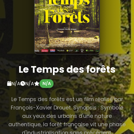
Le Temps des forêts
N/A
N/A
N/A
Le Temps des forêts est un film réalisé par
François-Xavier Drouet. Synopsis : Symbole
aux yeux des urbains d'une nature
authentique, la forêt française vit une phase
d'industrialisation sans précédent.