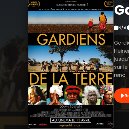
Ga
N/A
Gardie
Heine
jusqu
sur le
renc
R