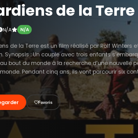
rdiens de la Terre
N/A
N/A
ns de la Terre est un film réalisé par Rolf Winters 
n. Synopsis : Un couple avec trois enfants s’embar
’au bout du monde à la recherche d’une nouvelle p
 monde. Pendant cinq ans, ils vont parcourir six con
egarder
Favoris