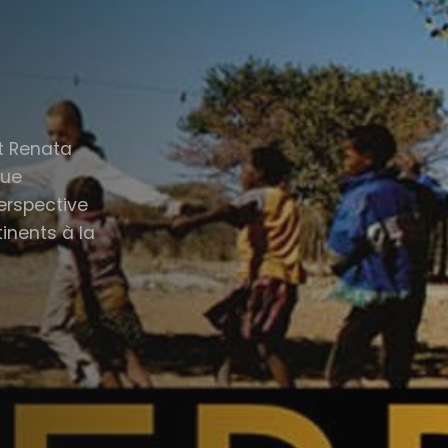
et Renata
que
erspective
tinents à la