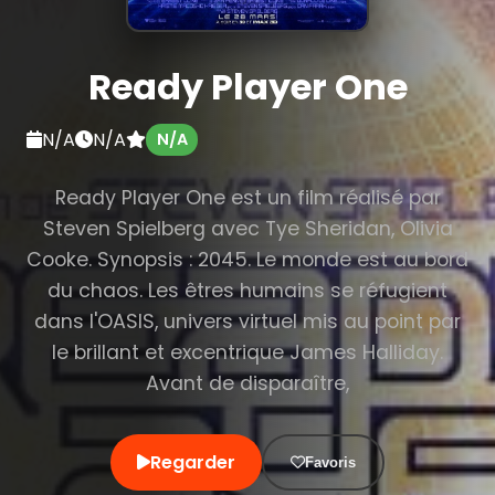
Ready Player One
N/A
N/A
N/A
Ready Player One est un film réalisé par
Steven Spielberg avec Tye Sheridan, Olivia
Cooke. Synopsis : 2045. Le monde est au bord
du chaos. Les êtres humains se réfugient
dans l'OASIS, univers virtuel mis au point par
le brillant et excentrique James Halliday.
Avant de disparaître,
Regarder
Favoris