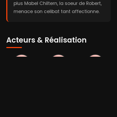
plus Mabel Chiltern, la soeur de Robert,
menace son celibat tant affectionne.
Acteurs & Réalisation
Jeremy
Minnie Driver
Rupert
Northam
Everett
Acteur
Acteur
Acteur