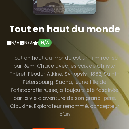
Tout en haut du monde
N/A
N/A
N/A
Tout en haut du monde est un film réalisé
par Rémi Chayé avec les voix de Christa
Théret, Féodor Atkine. Synopsis : 1882, Saint-
Pétersbourg. Sacha, jeune fille de
l’aristocratie russe, a toujours été fascinée
par la vie d’aventure de son grand-père,
Oloukine. Explorateur renommé, concepteur
d'un