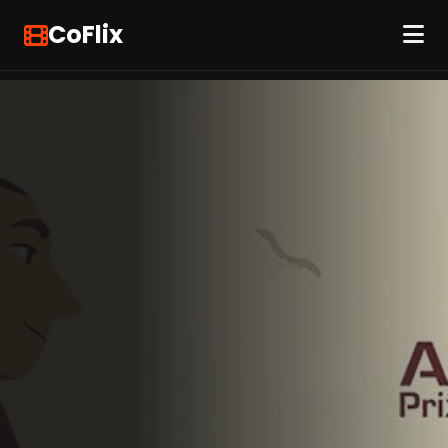
CoFlix