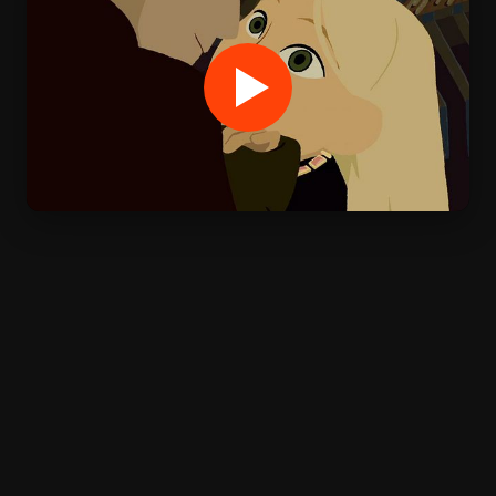
Options de lecture
WW
Player 1:
wawacity
Ajouté:
Il y a 3 jours