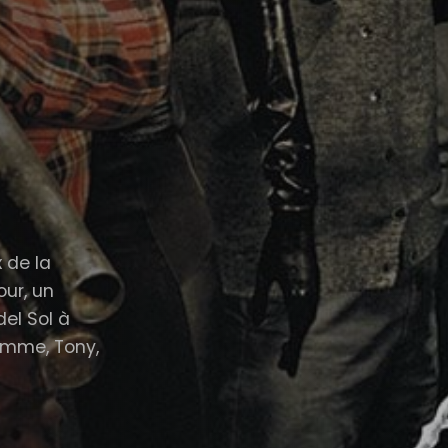
 de la
our, un
el Sol à
femme, Tony,