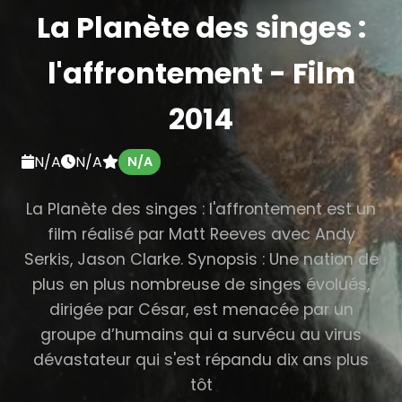
La Planète des singes :
l'affrontement - Film
2014
N/A
N/A
N/A
La Planète des singes : l'affrontement est un
film réalisé par Matt Reeves avec Andy
Serkis, Jason Clarke. Synopsis : Une nation de
plus en plus nombreuse de singes évolués,
dirigée par César, est menacée par un
groupe d’humains qui a survécu au virus
dévastateur qui s'est répandu dix ans plus
tôt