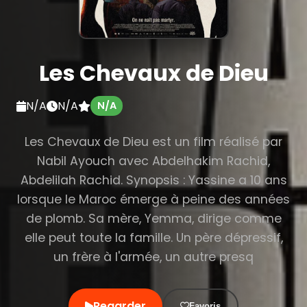
Les Chevaux de Dieu
N/A
N/A
N/A
Les Chevaux de Dieu est un film réalisé par
Nabil Ayouch avec Abdelhakim Rachid,
Abdelilah Rachid. Synopsis : Yassine a 10 ans
lorsque le Maroc émerge à peine des années
de plomb. Sa mère, Yemma, dirige comme
elle peut toute la famille. Un père dépressif,
un frère à l'armée, un autre presq
Regarder
Favoris