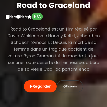
Road to Graceland
N/A
N/A
N/A
Road to Graceland est un film réalisé par
David Winkler avec Harvey Keitel, Johnathon
Schaech. Synopsis : Depuis la mort de sa
femme dans un tragique accident de
voiture, Byron Gruman fuit le monde. Un jour,
sur une route deserte du Tennessee, a bord
de sa vieille Cadillac portant enco
Regarder
Favoris