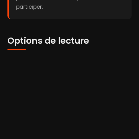
participer.
Options de lecture
WW
Player 1:
wawacity
Ajouté:
Il y a 3 jours
Fl
Player 2:
flemmix
Ajouté:
Il y a 3 jours
Ajouté:
Il y a 3 jours