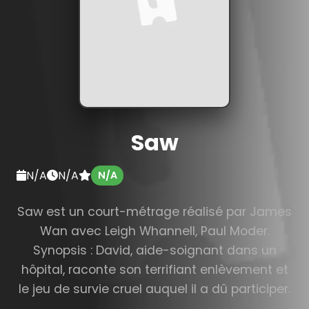
Saw
N/A
N/A
N/A
Saw est un court-métrage réalisé par James
Wan avec Leigh Whannell, Paul Moder.
Synopsis : David, aide-soignant dans un
hôpital, raconte son terrifiant enlèvement et
le jeu de survie cruel auquel il a dû participer.