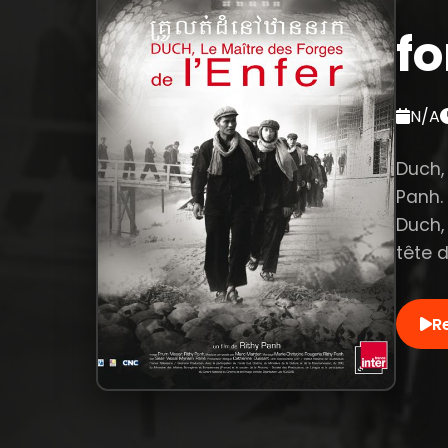
fo
N/A
Duch, 
Panh.
Duch,
tête d
R