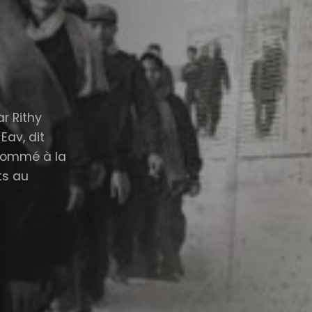
ar Rithy
Eav, dit
 nommé à la
ts au