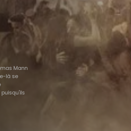
Thomas Mann
ue-là se
e
 puisqu'ils