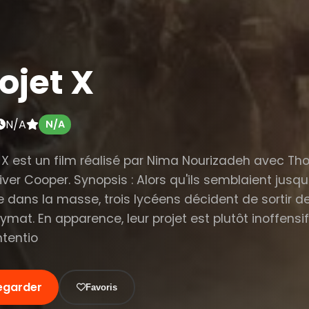
ojet X
N/A
N/A
t X est un film réalisé par Nima Nourizadeh avec 
Oliver Cooper. Synopsis : Alors qu'ils semblaient jusq
e dans la masse, trois lycéens décident de sortir d
ymat. En apparence, leur projet est plutôt inoffensif
intentio
egarder
Favoris