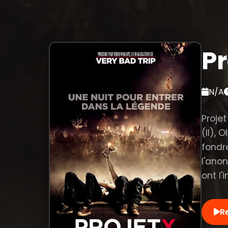
Pr
N/A
Proje
(II), 
fondr
l'anon
ont l'
R