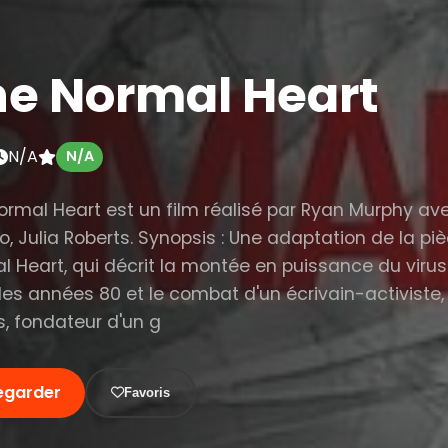
he Normal Heart
N/A
N/A
ormal Heart est un film réalisé par Ryan Murphy av
o, Julia Roberts. Synopsis : Une adaptation de la pi
l Heart, qui décrit la montée en puissance du virus
les années 80 et le combat d'un écrivain-activiste
, fondateur d'un g
egarder
Favoris