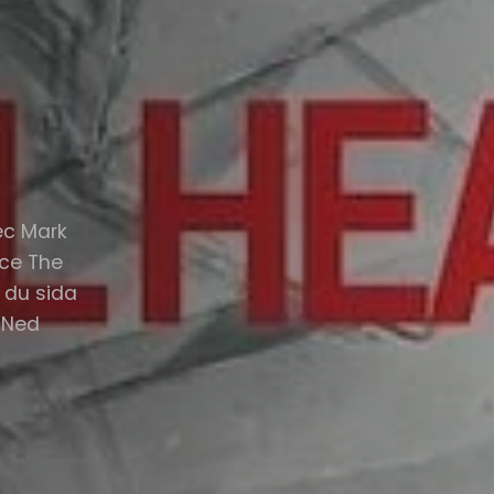
ec Mark
èce The
 du sida
, Ned