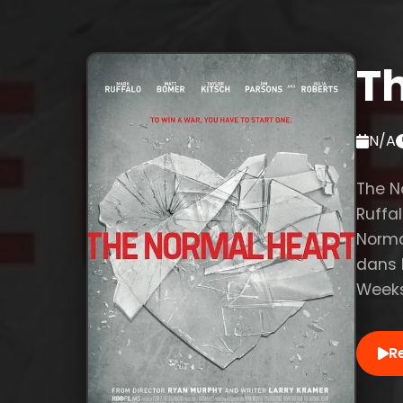
T
N/A
The N
Ruffal
Norma
dans 
Weeks
R