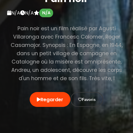
N/A
N/A
N/A
Pain noir est un film réalisé par Agustí
Villaronga avec Francesc Colomer, Roger
Casamajor. Synopsis : En Espagne, en 1944,
dans un petit village de campagne en
Catalogne où la misère est omniprésente,
Andreu, un adolescent, découvre les corps
d'un homme et de son fils. Très vite, l
Regarder
Favoris