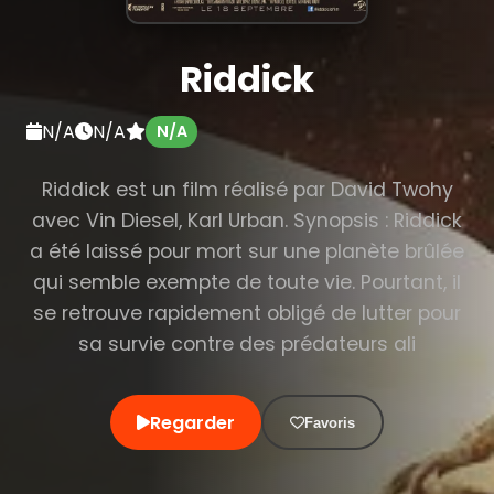
Riddick
N/A
N/A
N/A
Riddick est un film réalisé par David Twohy
avec Vin Diesel, Karl Urban. Synopsis : Riddick
a été laissé pour mort sur une planète brûlée
qui semble exempte de toute vie. Pourtant, il
se retrouve rapidement obligé de lutter pour
sa survie contre des prédateurs ali
Regarder
Favoris