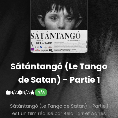
Sátántangó (Le Tango
de Satan) - Partie 1
N/A
N/A
N/A
Sátántangó (Le Tango de Satan) - Partie 1
est un film réalisé par Bela Tarr et Agnes