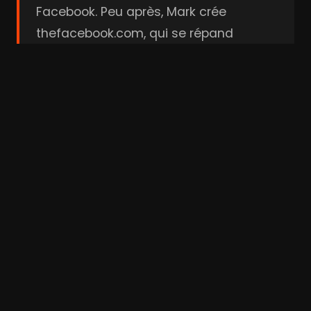
Facebook. Peu après, Mark crée
thefacebook.com, qui se répand
comme une trainée de poudre d'un
écran à l'autre d'abord à Harvard, puis
s'ouvre aux principales universités des
États-Unis, de l'Ivy League à Silicon
Valley, avant de gagner le monde
entier...
Acteurs & Réalisation