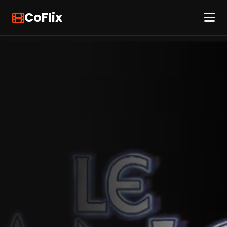
CoFlix