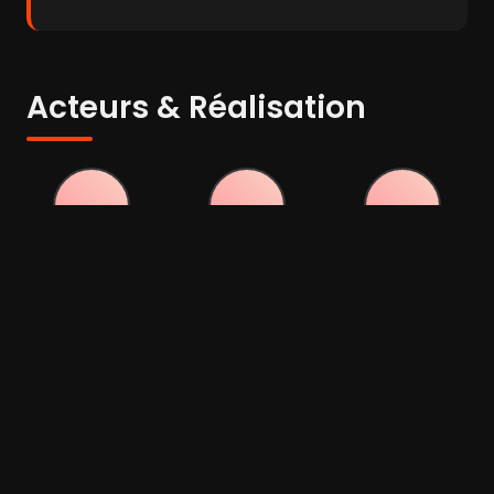
Acteurs & Réalisation
Donald
Tina Aumont
Cicely Browne
Sutherland
Acteur
Acteur
Acteur
Carmen