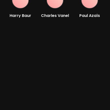
Harry Baur
Charles Vanel
Paul Azaïs
Acteur
Acteur
Acteur
Max Dearly
Acteur
Options de lecture
WW
Player 1:
wawacity
Ajouté:
Il y a 3 jours