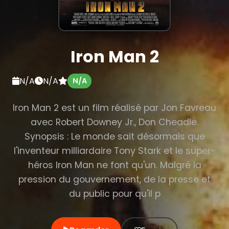
Iron Man 2
N/A
N/A
N/A
Iron Man 2 est un film réalisé par Jon Favreau
avec Robert Downey Jr., Don Cheadle.
Synopsis : Le monde sait désormais que
l'inventeur milliardaire Tony Stark et le super-
héros Iron Man ne font qu'un. Malgré la
pression du gouvernement, de la presse et
du public pour qu'il p