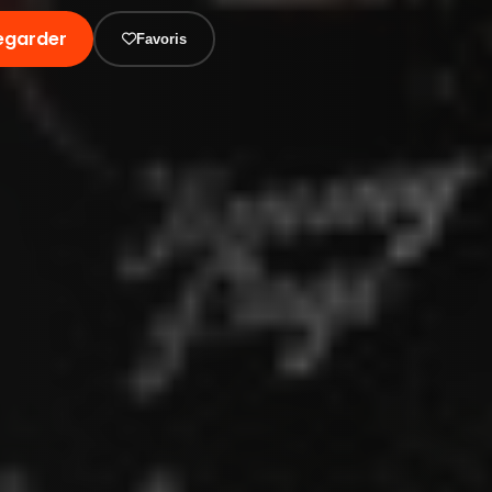
egarder
Favoris