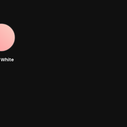
 White
teur