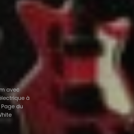
eim avec
électrique à
y Page du
White