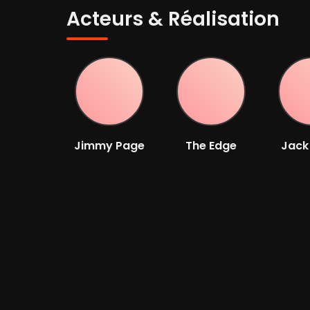
Acteurs & Réalisation
Jimmy Page
The Edge
Jack
Acteur
Acteur
Ac
Options de lecture
WW
Player 1:
wawacity