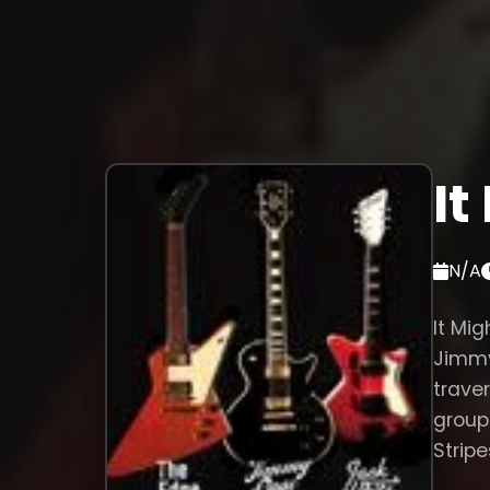
It
N/A
It Mi
Jimmy 
trave
group
Stripe