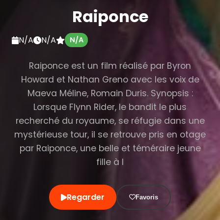
Raiponce
N/A
N/A
N/A
Raiponce est un film réalisé par Byron
Howard et Nathan Greno avec les voix de
Maeva Méline, Romain Duris. Synopsis :
Lorsque Flynn Rider, le bandit le plus
recherché du royaume, se réfugie dans une
mystérieuse tour, il se retrouve pris en otage
par Raiponce, une belle et téméraire jeune
fille à l
Regarder
Favoris