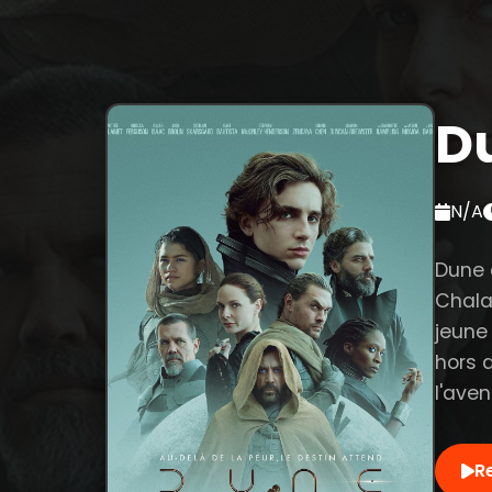
D
N/A
Dune 
Chala
jeune
hors 
l'aven
R