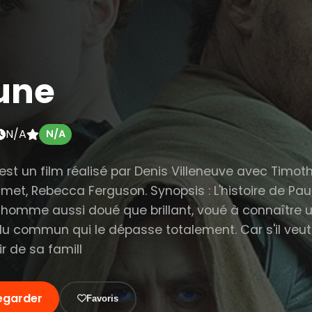
une
N/A
N/A
est un film réalisé par Denis Villeneuve avec Timot
met, Rebecca Ferguson. Synopsis : L'histoire de Paul
 homme aussi doué que brillant, voué à connaître u
du commun qui le dépasse totalement. Car s'il veut
ir de sa famill
egarder
Favoris