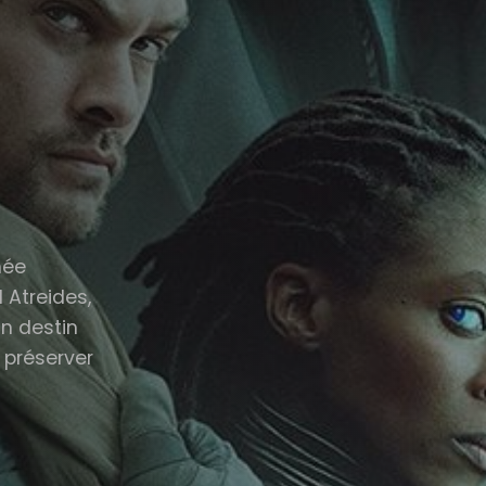
hée
 Atreides,
n destin
 préserver